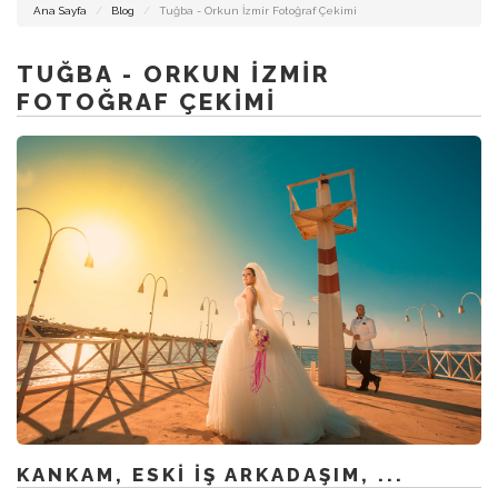
DÜĞÜN
Ana Sayfa
Blog
Tuğba - Orkun İzmir Fotoğraf Çekimi
FOTOĞRAFCISI
İZMIR
TUĞBA - ORKUN İZMIR
FOTOĞRAF ÇEKIMI
İZMIR
DÜĞÜN
HIKAYESI
ALAÇATI
FOTOĞRAFCISI
KANKAM, ESKI İŞ ARKADAŞIM, ...