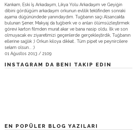
Kankam, Eski İş Arkadaşım, Likya Yolu Arkadaşım ve Geyiğin
dibini gördüğüm arkadaşım orkunun evlilik teklifinden sonraki
aşama düğünündede yanındaydım. Tuğbanın saçı Alsancakta
bulunan Şener, Makyaj da tuğberk ve o anları ölümsüzleştirmek
görevi karton filmden murat akar ve bana nasip oldu. İlk ve son
olmuyacak ev ziyaretimizi geçenlerde gerçekleştirdik, Tuğbanın
ellerine sağlık ;) Orkun kiloya dikkat.. Tüm pipet ve peynircilere
selam olsun... ;)
01 Ağustos 2013
/
2109
INSTAGRAM DA BENI TAKIP EDIN
EN POPÜLER BLOG YAZILARI