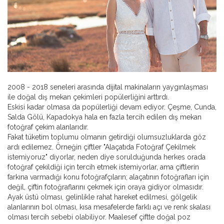
2008 - 2018 seneleri arasında dijital makinaların yaygınlaşması
ile doğal dış mekan çekimleri popülerliğini arttırdı.
Eskisi kadar olmasa da popülerliği devam ediyor. Çeşme, Cunda,
Salda Gölü, Kapadokya hala en fazla tercih edilen dış mekan
fotoğraf çekim alanlarıdır.
Fakat tüketim toplumu olmanın getirdiği olumsuzluklarda göz
ardı edilemez. Örneğin çiftler "Alaçatıda Fotoğraf Çekilmek
istemiyoruz" diyorlar, neden diye sorulduğunda herkes orada
fotoğraf çekildiği için tercih etmek istemiyorlar, ama çiftlerin
farkına varmadığı konu fotoğrafçıların; alaçatının fotoğrafları için
değil, çiftin fotoğraflarını çekmek için oraya gidiyor olmasıdır.
Ayak üstü olması, gelinlikle rahat hareket edilmesi, gölgelik
alanlarının bol olması, kısa mesafelerde farklı açı ve renk skalası
olması tercih sebebi olabiliyor. Maalesef çiftte doğal poz