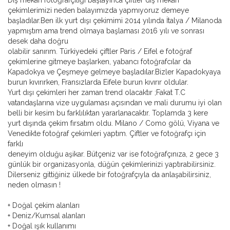
Dış mekan fotoğrafçılığı başlayınca çiftler dış mekan
çekimlerimizi neden balayımızda yapmıyoruz demeye
başladılar.Ben ilk yurt dışı çekimimi 2014 yılında İtalya / Milanoda
yapmıştım ama trend olmaya başlaması 2016 yılı ve sonrası
desek daha doğru
olabilir sanırım. Türkiyedeki çiftler Paris / Eifel e fotoğraf
çekimlerine gitmeye başlarken, yabancı fotoğrafcılar da
Kapadokya ve Çeşmeye gelmeye başladılar.Bizler Kapadokyaya
burun kıvırırken, Fransızlarda Eifele burun kıvırır oldular.
Yurt dışı çekimleri her zaman trend olacaktır ;Fakat T.C
vatandaşlarına vize uygulaması açısından ve mali durumu iyi olan
belli bir kesim bu farklılıktan yararlanacaktır. Toplamda 3 kere
yurt dışında çekim fırsatım oldu. Milano / Como gölü, Viyana ve
Venedikte fotoğraf çekimleri yaptım. Çiftler ve fotoğrafçı için
farklı
deneyim olduğu aşikar. Bütçeniz var ise fotoğrafçınıza, 2 gece 3
günlük bir organizasyonla, düğün çekimlerinizi yaptırabilirsiniz.
Dilerseniz gittiğiniz ülkede bir fotoğrafçıyla da anlaşabilirsiniz,
neden olmasın !
+ Doğal çekim alanları
+ Deniz/Kumsal alanları
+ Doğal ışık kullanımı