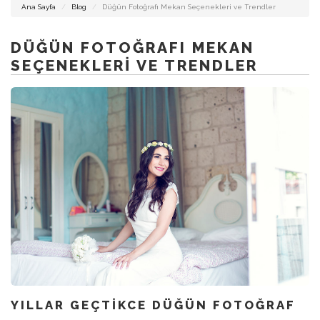
DÜĞÜN
Ana Sayfa
Blog
Düğün Fotoğrafı Mekan Seçenekleri ve Trendler
FOTOĞRAFCISI
İZMIR
DÜĞÜN FOTOĞRAFI MEKAN
SEÇENEKLERI VE TRENDLER
İZMIR
DÜĞÜN
HIKAYESI
ALAÇATI
FOTOĞRAFCISI
YILLAR GEÇTIKCE DÜĞÜN FOTOĞRAF