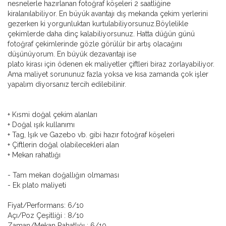
nesnelerle hazırlanan fotoğraf köşeleri 2 saatliğine
kiralanılabiliyor. En büyük avantajı dış mekanda çekim yerlerini
gezerken ki yorgunluktan kurtulabiliyorsunuz.Böylelikle
çekimlerde daha dinç kalabiliyorsunuz. Hatta düğün günü
fotoğraf çekimlerinde gözle görülür bir artış olacağını
düşünüyorum. En büyük dezavantajı ise
plato kirası için ödenen ek maliyetler çiftleri biraz zorlayabiliyor.
Ama maliyet sorununuz fazla yoksa ve kısa zamanda çok işler
yapalım diyorsanız tercih edilebilinir.
+ Kısmi doğal çekim alanları
+ Doğal ışık kullanımı
+ Tag, Işık ve Gazebo vb. gibi hazır fotoğraf köşeleri
+ Çiftlerin doğal olabilecekleri alan
+ Mekan rahatlığı
- Tam mekan doğallığın olmaması
- Ek plato maliyeti
Fiyat/Performans: 6/10
Açı/Poz Çeşitliği : 8/10
Zaman/Mekan Rahatlığı : 6/10