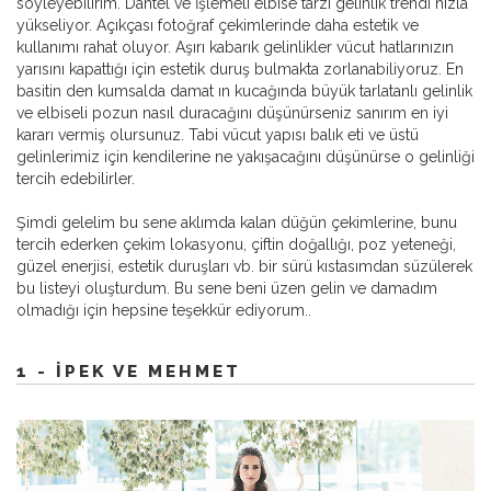
söyleyebilirim. Dantel ve İşlemeli elbise tarzı gelinlik trendi hızla
yükseliyor. Açıkçası fotoğraf çekimlerinde daha estetik ve
kullanımı rahat oluyor. Aşırı kabarık gelinlikler vücut hatlarınızın
yarısını kapattığı için estetik duruş bulmakta zorlanabiliyoruz. En
basitin den kumsalda damat ın kucağında büyük tarlatanlı gelinlik
ve elbiseli pozun nasıl duracağını düşünürseniz sanırım en iyi
kararı vermiş olursunuz. Tabi vücut yapısı balık eti ve üstü
gelinlerimiz için kendilerine ne yakışacağını düşünürse o gelinliği
tercih edebilirler.
Şimdi gelelim bu sene aklımda kalan düğün çekimlerine, bunu
tercih ederken çekim lokasyonu, çiftin doğallığı, poz yeteneği,
güzel enerjisi, estetik duruşları vb. bir sürü kıstasımdan süzülerek
bu listeyi oluşturdum. Bu sene beni üzen gelin ve damadım
olmadığı için hepsine teşekkür ediyorum..
1 - İPEK VE MEHMET