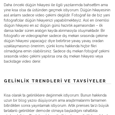
Daha önceki düğün hikayesi ile ilgili yazılarımda bahsettim ama
yine kısa olsa da üstünden geçmek istiyorum. Düğün hikayesinin
asıl anlamı sadece video çekimi değildir. Fotoğraf ile de biz yani
fotoğrafcılar düğün hikayenizi yapabilmekteyiz. Asıl en önemlisi
düğün hikayesi en az düğün günü hazırlık aşamasından – ilk
dansa kadar süren aralığın kayda alınmasıyla oluşmaktadır. Bir
fotoğrafcı ve videographer sadece dış mekan sırasında çekime
düğün hikayesi yapacağız diye belirtirse yavaş yavaş oradan
uzaklaşmasınızı öneririm, çünki konu hakkında hiçbir fikri
olmadığına emin olabilirsiniz. Sadece dış mekan fotoğraf çekimi
sırasında video çekimi yapılırsa ona dış mekan hikayesi veya
backstage video denir.
GELINLIK TRENDLERI VE TAVSIYELER
Kısa olarak ta gelinliklere değinmek istiyorum. Bunun hakkında
uzun bir blog yazısı düşüyorum ama araştırmalarımı tamamen
bitirdikten sonra yayınlamak istiyorum. Artık prenses tarzı büyük
tarlatanlı gelinlikler demode olmaya başladığını rahatlıkla