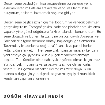
Geçen sene başladığım kısa belgeselime bu senede yenisini
eklemek istedim.Hata ara ara açarak kendi yazılarımı bile
okuyorum, anılarımı tazelemek hoşuma gidiyor.
Geçen sene başlıca izmir, çeşme, bodrum ve venedik çekimleri
gerçekleştirdim. Fotoğraf çekimi haricinde photobooth kiralama
yaparak yine güzel düğünlere farklı bir alandan konuk oldum. Bu
sene doğallık ve bohem tarzlar yine ön plandaydı. Aksesuar ve
Salıncaklar gitgide demode olmayı başladığını gözlemledim.
Tarzımda yılın sonlarına doğru hafif canlılık ve pastel tonları
kullandığımı fark ettim. Her sene ufak nüanslar yaparak kendimi
yenilemeye çalışıyorum. Yurt dışı çekim talepleri artmaya
başladı. Tabi ücretler biraz daha yukarı yönde olması kaçınılmaz.
Yurt dışı çekim planınız varsa balayınız içinde olması daha
tasarruflu bir çözüm olacaktır. Belirtiğim üzere doğallık ön
planda olduğu için yurt dışında saç ve makyaj işini muhakkak
kendinizin yapmanızı öneririm.
DÜĞÜN HIKAYESI NEDIR