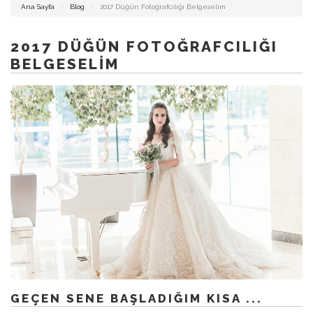
DÜĞÜN
Ana Sayfa
Blog
2017 Düğün Fotoğrafcılığı Belgeselim
FOTOĞRAFCISI
İZMIR
2017 DÜĞÜN FOTOĞRAFCILIĞI
BELGESELIM
İZMIR
DÜĞÜN
HIKAYESI
ALAÇATI
FOTOĞRAFCISI
GEÇEN SENE BAŞLADIĞIM KISA ...