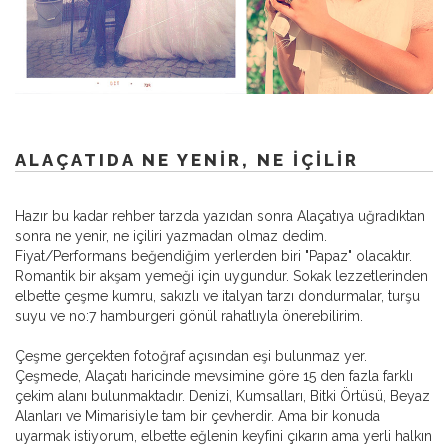
ALAÇATIDA NE YENIR, NE İÇILIR
Hazır bu kadar rehber tarzda yazıdan sonra Alaçatıya uğradıktan
sonra ne yenir, ne içiliri yazmadan olmaz dedim.
Fiyat/Performans beğendiğim yerlerden biri "Papaz" olacaktır.
Romantik bir akşam yemeği için uygundur. Sokak lezzetlerinden
elbette çeşme kumru, sakızlı ve italyan tarzı dondurmalar, turşu
suyu ve no:7 hamburgeri gönül rahatlıyla önerebilirim.
Çeşme gerçekten fotoğraf açısından eşi bulunmaz yer.
Çeşmede, Alaçatı haricinde mevsimine göre 15 den fazla farklı
çekim alanı bulunmaktadır. Denizi, Kumsalları, Bitki Örtüsü, Beyaz
Alanları ve Mimarisiyle tam bir çevherdir. Ama bir konuda
uyarmak istiyorum, elbette eğlenin keyfini çıkarın ama yerli halkın