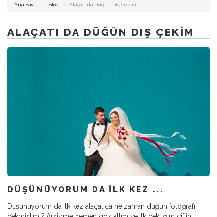
DÜĞÜN
Ana Sayfa
Blog
Alaçatı da Düğün Dış Çekim
FOTOĞRAFCISI
İZMIR
ALAÇATI DA DÜĞÜN DIŞ ÇEKIM
İZMIR
DÜĞÜN
HIKAYESI
ALAÇATI
FOTOĞRAFCISI
DÜŞÜNÜYORUM DA ILK KEZ ...
Düşünüyorum da ilk kez alaçatıda ne zaman düğün fotoğrafı
çekmiştim ? Arşivime hemen göz attım ve ilk çektiğim çiftin