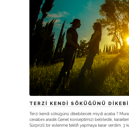
TERZI KENDI SÖKÜĞÜNÜ DIKEBI
Terzi kendi söküğünü dikebilecek miydi acaba ? Murat
cevabını aradık.Genel konseptimizi belirledik, karakte
Sürprizli bir evlenme teklifi yapmaya karar verdim. 3 