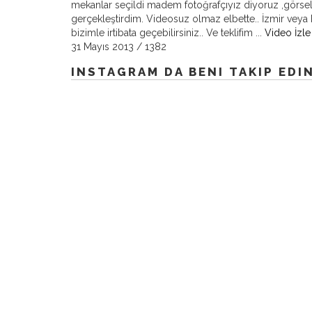
mekanlar seçildi madem fotoğrafçıyız diyoruz ,görse
gerçekleştirdim. Videosuz olmaz elbette.. İzmir veya H
bizimle irtibata geçebilirsiniz.. Ve teklifim ...
Video İzle
31 Mayıs 2013
/
1382
INSTAGRAM DA BENI TAKIP EDI