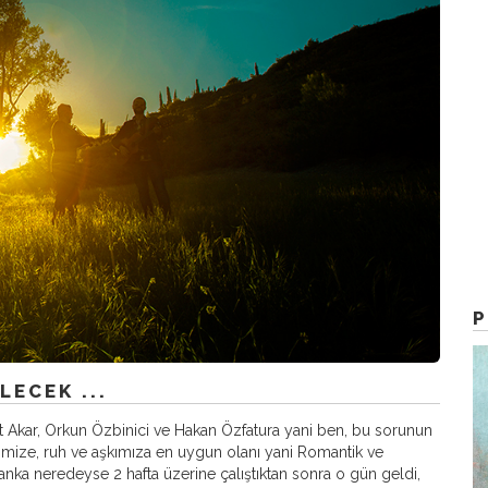
LECEK ...
 Akar, Orkun Özbinici ve Hakan Özfatura yani ben, bu sorunun
rimize, ruh ve aşkımıza en uygun olanı yani Romantik ve
kanka neredeyse 2 hafta üzerine çalıştıktan sonra o gün geldi,