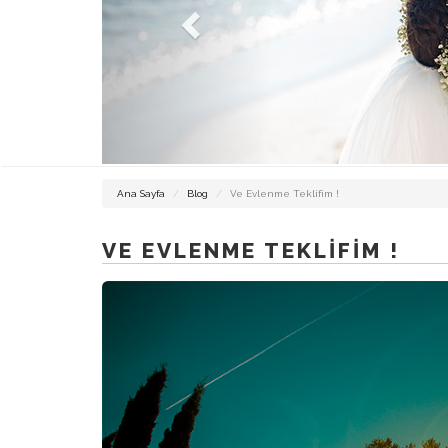
DÜĞÜN
Ana Sayfa
Blog
Ve Evlenme Teklifim !
FOTOĞRAFCISI
İZMIR
VE EVLENME TEKLIFIM !
İZMIR
DÜĞÜN
HIKAYESI
ALAÇATI
FOTOĞRAFCISI