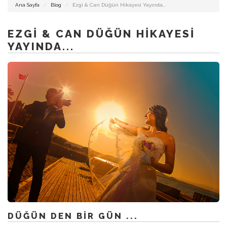
DÜĞÜN
Ana Sayfa
Blog
Ezgi & Can Düğün Hikayesi Yayında...
FOTOĞRAFCISI
İZMIR
EZGI & CAN DÜĞÜN HIKAYESI
YAYINDA...
İZMIR
DÜĞÜN
HIKAYESI
ALAÇATI
FOTOĞRAFCISI
DÜĞÜN DEN BIR GÜN ...