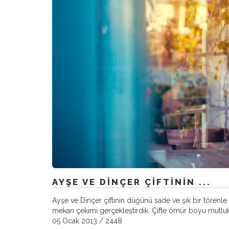
AYŞE VE DINÇER ÇIFTININ ...
Ayşe ve Dinçer çiftinin düğünü sade ve şık bir törenle i
mekan çekimi gerçekleştirdik. Çifte ömür boyu mutlukl
05 Ocak 2013
/
2448