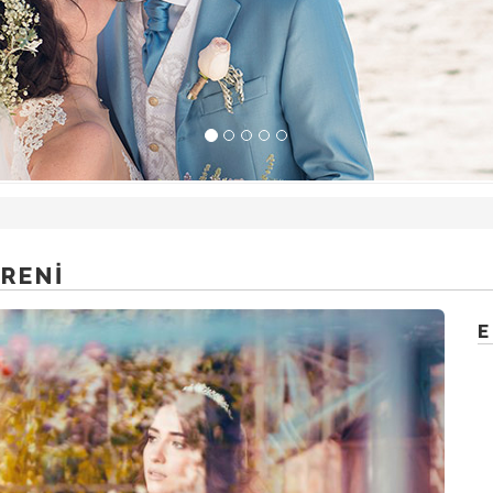
RENI
E