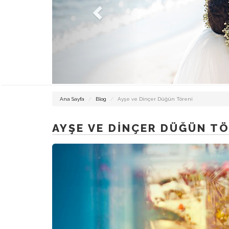
DÜĞÜN
Ana Sayfa
Blog
Ayşe ve Dinçer Düğün Töreni
FOTOĞRAFCISI
İZMIR
AYŞE VE DINÇER DÜĞÜN TÖ
İZMIR
DÜĞÜN
HIKAYESI
ALAÇATI
FOTOĞRAFCISI