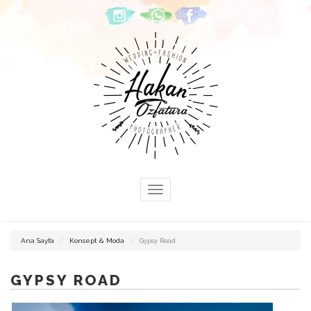
DÜĞÜN
Ana Sayfa
Konsept & Moda
Gypsy Road
FOTOĞRAFCISI
İZMIR
GYPSY ROAD
İZMIR