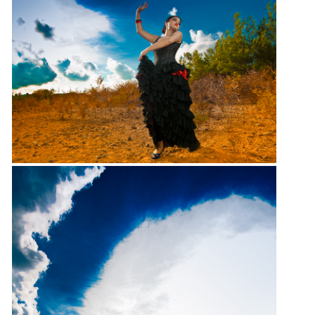
DÜĞÜN
HIKAYESI
ALAÇATI
FOTOĞRAFCISI