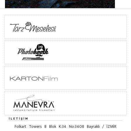
İLETIŞIM
Folkart Towers B Blok K:34 No:3408 Bayraklı / İZMİR